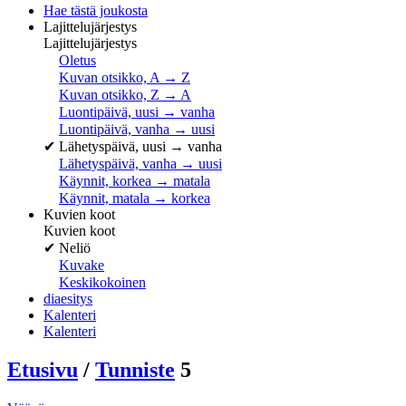
Hae tästä joukosta
Lajittelujärjestys
Lajittelujärjestys
Oletus
Kuvan otsikko, A → Z
Kuvan otsikko, Z → A
Luontipäivä, uusi → vanha
Luontipäivä, vanha → uusi
✔
Lähetyspäivä, uusi → vanha
Lähetyspäivä, vanha → uusi
Käynnit, korkea → matala
Käynnit, matala → korkea
Kuvien koot
Kuvien koot
✔
Neliö
Kuvake
Keskikokoinen
diaesitys
Kalenteri
Kalenteri
Etusivu
/
Tunniste
5