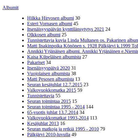
Albumit
Hilkka Hirvosen albumi
30
Esteri Vornasen albumi
45
Itsenäisyyspäivän kynttilänsytytys 2021
24
Olkkosen albumi
25
Tunnistettavia kuvia Linda Multanen os. Pakarinen album
Matti Iisakinpoika Könönen s. 1928 Pälkjärvi k.1999 To
Annikki Yrjänäisen albumi. Annikki Yrjänäinen e.Niemine
Kaisa Kilpeläisen albumista
27
Pakariset
34
Itsenäisyyspäivä 2020
31
Vuojolaisen albumista
38
Matti Pesosen albumista
13
Seuran kesäjuhlat 12.7.2015
23
Valkovuokkomatka 2015
59
Tunnistettavia
55
Seuran toimintaa 2015
15
Seuran toimintaa 1995 - 2014
144
65-vuotis juhlat 13.7.2014
34
Valkovuokkomatkat 1993-2014
113
Kesäjuhlat 2013
16
Seuran matkoja ja retkiä 1995 - 2010
79
Pälkjärvi 2010-luvulla
49