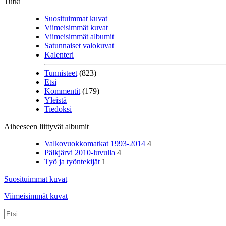
Tutki
Suosituimmat kuvat
Viimeisimmät kuvat
Viimeisimmät albumit
Satunnaiset valokuvat
Kalenteri
Tunnisteet
(823)
Etsi
Kommentit
(179)
Yleistä
Tiedoksi
Aiheeseen liittyvät albumit
Valkovuokkomatkat 1993-2014
4
Pälkjärvi 2010-luvulla
4
Työ ja työntekijät
1
Suosituimmat kuvat
Viimeisimmät kuvat