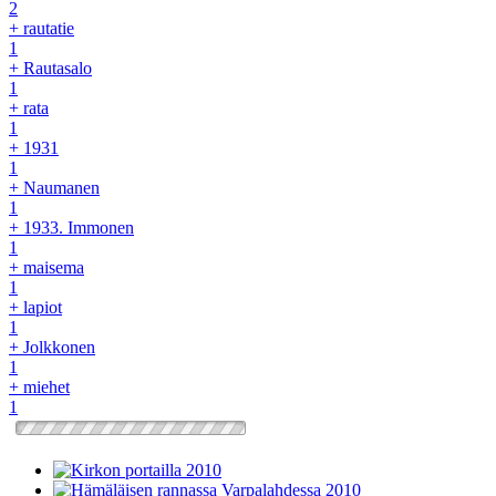
2
+ rautatie
1
+ Rautasalo
1
+ rata
1
+ 1931
1
+ Naumanen
1
+ 1933. Immonen
1
+ maisema
1
+ lapiot
1
+ Jolkkonen
1
+ miehet
1