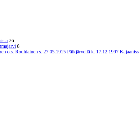
ista
26
hmajärvi
8
n o.s. Rouhiainen s. 27.05.1915 Pälkjärvellä k. 17.12.1997 Kajaaniss