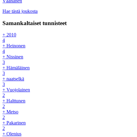
Väänänen
Hae tästä joukosta
Samankaltaiset tunnisteet
+ 2010
4
+ Heinonen
4
+ Nissinen
3
+ Hämäläinen
3
+ naatselkä
3
+ Vuojolainen
2
+ Halttunen
2
+ Metso
2
+ Pakarinen
2
+ Olenius