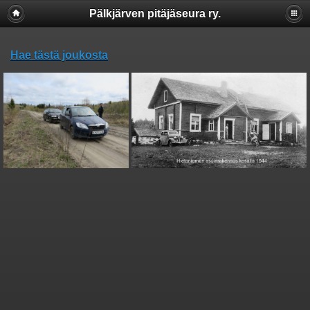
Pälkjärven pitäjäseura ry.
Hae tästä joukosta