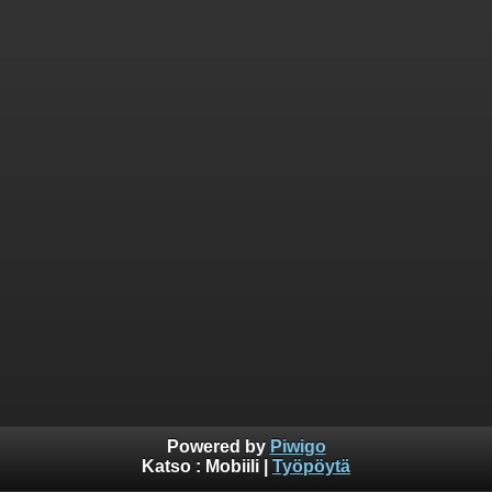
Powered by
Piwigo
Katso :
Mobiili
|
Työpöytä