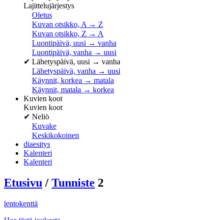
Lajittelujärjestys
Oletus
Kuvan otsikko, A → Z
Kuvan otsikko, Z → A
Luontipäivä, uusi → vanha
Luontipäivä, vanha → uusi
✔
Lähetyspäivä, uusi → vanha
Lähetyspäivä, vanha → uusi
Käynnit, korkea → matala
Käynnit, matala → korkea
Kuvien koot
Kuvien koot
✔
Neliö
Kuvake
Keskikokoinen
diaesitys
Kalenteri
Kalenteri
Etusivu
/
Tunniste
2
lentokenttä