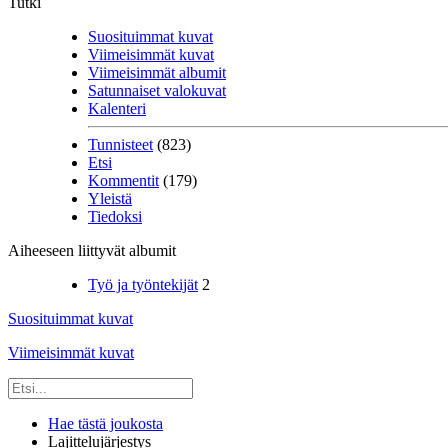
Tutki
Suosituimmat kuvat
Viimeisimmät kuvat
Viimeisimmät albumit
Satunnaiset valokuvat
Kalenteri
Tunnisteet
(823)
Etsi
Kommentit
(179)
Yleistä
Tiedoksi
Aiheeseen liittyvät albumit
Työ ja työntekijät
2
Suosituimmat kuvat
Viimeisimmät kuvat
Hae tästä joukosta
Lajittelujärjestys