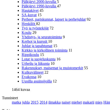
Pälkjärvi 2000-luvulla
5
Pälkjärvi 1990-luvulla
47
Hautakivet
45
SA-kuvat
15
Perheet, pariskunnat, lapset ja perhejuhlat
92
Henkilöt
82
Työ ja työntekijät
72
Koulu
29
Yhdistys- ja seuratoiminta
9
Kerhot ja kurssit
10
Juhlat ja tapahtumat
15
Kirkko ja kirkollinen toiminta
11
Rippikoulu
15
Lotat ja suojeluskunta
16
Urheilu ja liikunta
10
Rakennukset, maisemat ja muistomerkit
55
Kulkuvälineet
22
Evakossa
10
Uusilla asuinsijoilla
12
1464 kuvaa
Tunnisteet
matka
juhla
2015
2014
ilmakka
naiset
miehet
makarii
mies
Häm