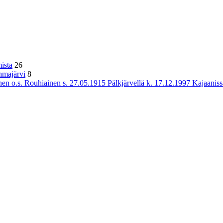
ista
26
hmajärvi
8
n o.s. Rouhiainen s. 27.05.1915 Pälkjärvellä k. 17.12.1997 Kajaaniss