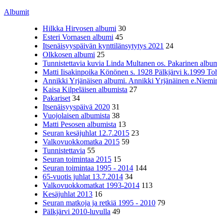
Albumit
Hilkka Hirvosen albumi
30
Esteri Vornasen albumi
45
Itsenäisyyspäivän kynttilänsytytys 2021
24
Olkkosen albumi
25
Tunnistettavia kuvia Linda Multanen os. Pakarinen album
Matti Iisakinpoika Könönen s. 1928 Pälkjärvi k.1999 To
Annikki Yrjänäisen albumi. Annikki Yrjänäinen e.Niemine
Kaisa Kilpeläisen albumista
27
Pakariset
34
Itsenäisyyspäivä 2020
31
Vuojolaisen albumista
38
Matti Pesosen albumista
13
Seuran kesäjuhlat 12.7.2015
23
Valkovuokkomatka 2015
59
Tunnistettavia
55
Seuran toimintaa 2015
15
Seuran toimintaa 1995 - 2014
144
65-vuotis juhlat 13.7.2014
34
Valkovuokkomatkat 1993-2014
113
Kesäjuhlat 2013
16
Seuran matkoja ja retkiä 1995 - 2010
79
Pälkjärvi 2010-luvulla
49