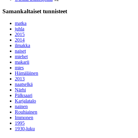
Samankaltaiset tunnisteet
matka
juhla
2015
2014
ilmakka
naiset
miehet
makarii
mies
Hämäläinen
2013
naatselkä
Närhi
Pälksaari
Karjalatalo
nainen
Rouhiainen
Immonen
1995
1930-luku