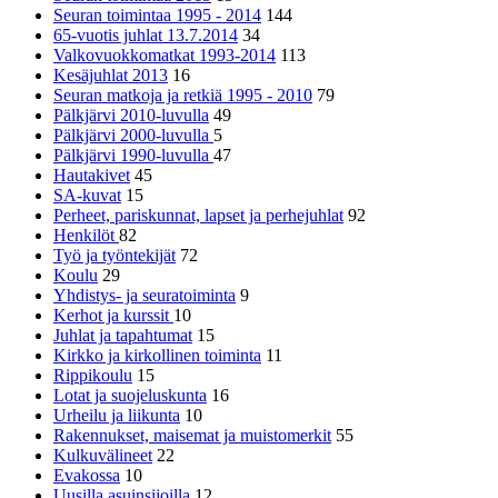
Seuran toimintaa 1995 - 2014
144
65-vuotis juhlat 13.7.2014
34
Valkovuokkomatkat 1993-2014
113
Kesäjuhlat 2013
16
Seuran matkoja ja retkiä 1995 - 2010
79
Pälkjärvi 2010-luvulla
49
Pälkjärvi 2000-luvulla
5
Pälkjärvi 1990-luvulla
47
Hautakivet
45
SA-kuvat
15
Perheet, pariskunnat, lapset ja perhejuhlat
92
Henkilöt
82
Työ ja työntekijät
72
Koulu
29
Yhdistys- ja seuratoiminta
9
Kerhot ja kurssit
10
Juhlat ja tapahtumat
15
Kirkko ja kirkollinen toiminta
11
Rippikoulu
15
Lotat ja suojeluskunta
16
Urheilu ja liikunta
10
Rakennukset, maisemat ja muistomerkit
55
Kulkuvälineet
22
Evakossa
10
Uusilla asuinsijoilla
12