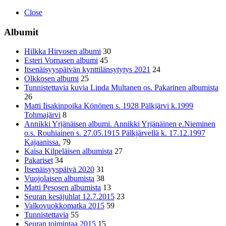
Close
Albumit
Hilkka Hirvosen albumi
30
Esteri Vornasen albumi
45
Itsenäisyyspäivän kynttilänsytytys 2021
24
Olkkosen albumi
25
Tunnistettavia kuvia Linda Multanen os. Pakarinen albumista
26
Matti Iisakinpoika Könönen s. 1928 Pälkjärvi k.1999
Tohmajärvi
8
Annikki Yrjänäisen albumi. Annikki Yrjänäinen e.Nieminen
o.s. Rouhiainen s. 27.05.1915 Pälkjärvellä k. 17.12.1997
Kajaanissa.
79
Kaisa Kilpeläisen albumista
27
Pakariset
34
Itsenäisyyspäivä 2020
31
Vuojolaisen albumista
38
Matti Pesosen albumista
13
Seuran kesäjuhlat 12.7.2015
23
Valkovuokkomatka 2015
59
Tunnistettavia
55
Seuran toimintaa 2015
15