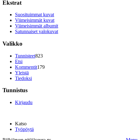
Ekstrat
Suosituimmat kuvat
Viimeisimmät kuvat
Viimeisimmät albumit
Satunnaiset valokuvat
Valikko
Tunnisteet
823
Etsi
Kommentit
179
Yleistä
Tiedoksi
Tunnistus
Kirjaudu
Katso
Työpöytä
Pälkjärven pitäjäseura ry.
Menu