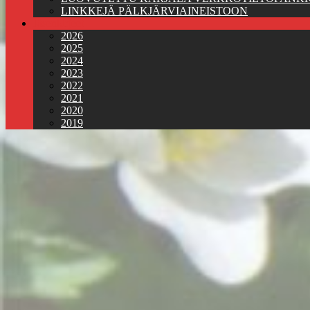
LINKKEJÄ PÄLKJÄRVIAINEISTOON
Jäsenkirjeet
2026
2025
2024
2023
2022
2021
2020
2019