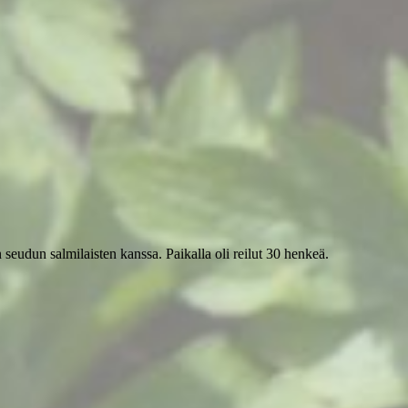
eudun salmilaisten kanssa. Paikalla oli reilut 30 henkeä.