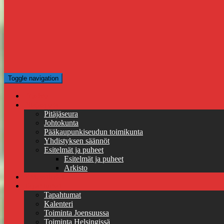
Toggle navigation
Etusivu
Pitäjäseura
Pitäjäseura
Johtokunta
Pääkaupunkiseudun toimikunta
Yhdistyksen säännöt
Esitelmät ja puheet
Esitelmät ja puheet
Arkisto
Yhteystiedot
Tapahtumat
Tapahtumat
Kalenteri
Toiminta Joensuussa
Toiminta Helsingissä