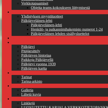
Verkkotapaamiset
Ohjeita teams-kokoukseen liittymisestä
Myyntituotteet
Yhdistyksen myyntituotteet
Pälkjärveläinen-lehti
Pälkjärveläinen-lehti
Henkilö- ja paikannimihakemisto numerot 1-24
Pälkjärveläinen lehden sisällysluettelot
Jäseneksi pitäjäseuraan
Pälkjärvi
Pälkjärvi
Pitäjäesittely
Pälkjärven historiaa
Paikkoja Pälkjärvellä
Pälkjärvi vuonna 1939
Pälkjärven kartta
Tarinat
Tarinat
Tarina-arkisto
Kuvagalleria
Galleria
Lähetä kuvia
Linkkejä
Linkkejä
LUOVUTETTU KARJALA VERKKOTIETOPANKK