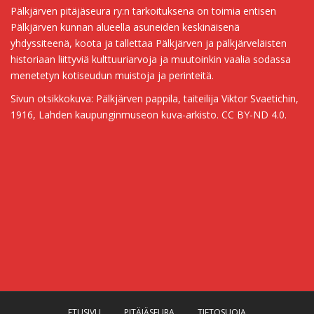
Pälkjärven pitäjäseura ry:n tarkoituksena on toimia entisen
Pälkjärven kunnan alueella asuneiden keskinäisenä
yhdyssiteenä, koota ja tallettaa Pälkjärven ja pälkjärveläisten
historiaan liittyviä kulttuuriarvoja ja muutoinkin vaalia sodassa
menetetyn kotiseudun muistoja ja perinteitä.
Sivun otsikkokuva: Pälkjärven pappila, taiteilija Viktor Svaetichin,
1916, Lahden kaupunginmuseon kuva-arkisto. CC BY-ND 4.0.
ETUSIVU
PITÄJÄSEURA
TIETOSUOJA