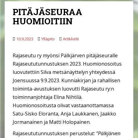
PITÄJÄSEURAA
HUOMIOITIIN
10.9.2023
Ylläpito
Artikkelit
Rajaseutu ry myönsi Pälkjärven pitäjäseuralle
Rajaseututunnustuksen 2023. Huomionosoitus
luovutettiin Silva metsänäyttelyn yhteydessä
Joensuussa 9.9.2023. Kunniakirjan ja rahallisen
toiminta-avustuksen luovutti Rajaseutu ry:n
toiminnanjohtaja Elina Nihtilä.
Huomionosoitusta olivat vastaanottamassa
Satu-Sisko Eloranta, Anja Laukkanen, Jaakko
Jormanainen ja Matti Holopainen.
Rajaseututunnustuksen perustelu
t: ”Pälkjärven