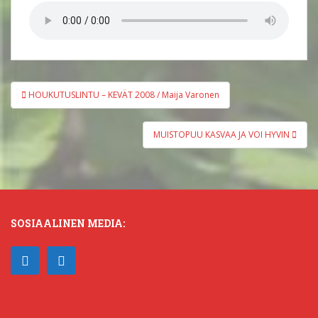
Artikkelien
HOUKUTUSLINTU – KEVÄT 2008 / Maija Varonen
selaus
MUISTOPUU KASVAA JA VOI HYVIN
SOSIAALINEN MEDIA: