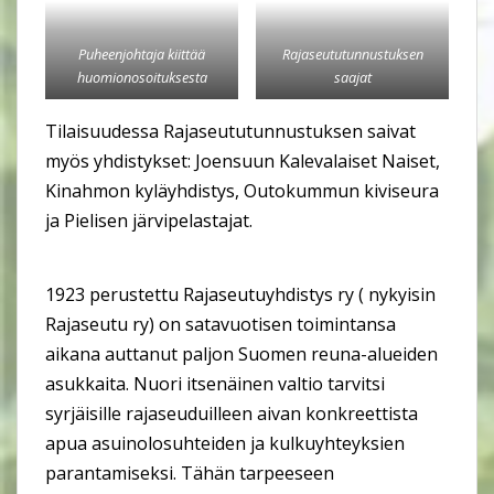
Puheenjohtaja kiittää
Rajaseututunnustuksen
huomionosoituksesta
saajat
Tilaisuudessa Rajaseututunnustuksen saivat
myös yhdistykset: Joensuun Kalevalaiset Naiset,
Kinahmon kyläyhdistys, Outokummun kiviseura
ja Pielisen järvipelastajat.
1923 perustettu Rajaseutuyhdistys ry ( nykyisin
Rajaseutu ry) on satavuotisen toimintansa
aikana auttanut paljon Suomen reuna-alueiden
asukkaita. Nuori itsenäinen valtio tarvitsi
syrjäisille rajaseuduilleen aivan konkreettista
apua asuinolosuhteiden ja kulkuyhteyksien
parantamiseksi. Tähän tarpeeseen