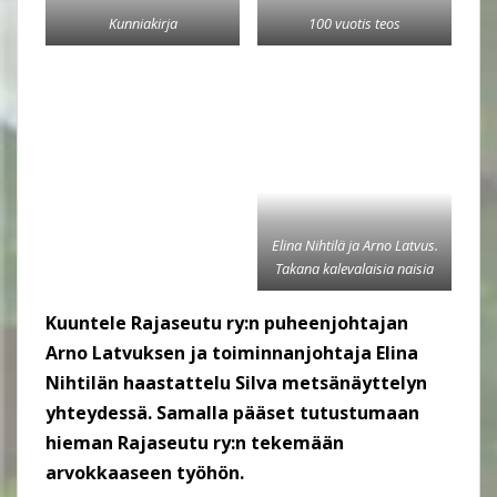
Kunniakirja
100 vuotis teos
Elina Nihtilä ja Arno Latvus.
Takana kalevalaisia naisia
Kuuntele Rajaseutu ry:n puheenjohtajan
Arno Latvuksen ja toiminnanjohtaja Elina
Nihtilän haastattelu Silva metsänäyttelyn
yhteydessä. Samalla pääset tutustumaan
hieman Rajaseutu ry:n tekemään
arvokkaaseen työhön.