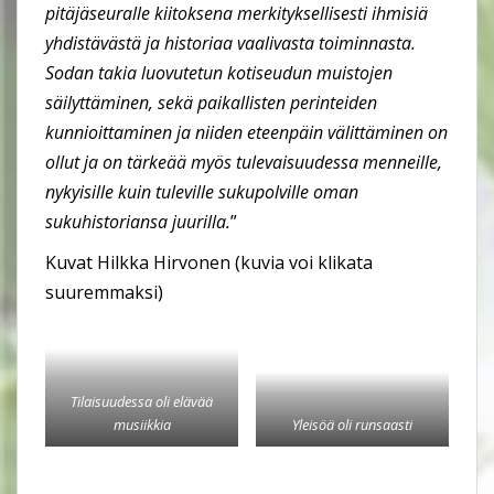
pitäjäseuralle kiitoksena merkityksellisesti ihmisiä
yhdistävästä ja historiaa vaalivasta toiminnasta.
Sodan takia luovutetun kotiseudun muistojen
säilyttäminen, sekä paikallisten perinteiden
kunnioittaminen ja niiden eteenpäin välittäminen on
ollut ja on tärkeää myös tulevaisuudessa menneille,
nykyisille kuin tuleville sukupolville oman
sukuhistoriansa juurilla.
”
Kuvat Hilkka Hirvonen (kuvia voi klikata
suuremmaksi)
Tilaisuudessa oli elävää
musiikkia
Yleisöä oli runsaasti