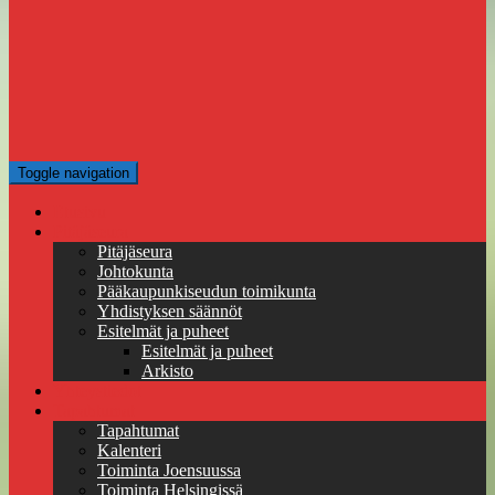
Toggle navigation
Etusivu
Pitäjäseura
Pitäjäseura
Johtokunta
Pääkaupunkiseudun toimikunta
Yhdistyksen säännöt
Esitelmät ja puheet
Esitelmät ja puheet
Arkisto
Yhteystiedot
Tapahtumat
Tapahtumat
Kalenteri
Toiminta Joensuussa
Toiminta Helsingissä