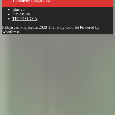
Tuulimylly Pälkjärvellä
Etusivu
Pitäjäseura
TIETOSUOJA
Pälkjärven Pitäjäseura 2020 Theme by
Colorlib
Powered by
WordPress