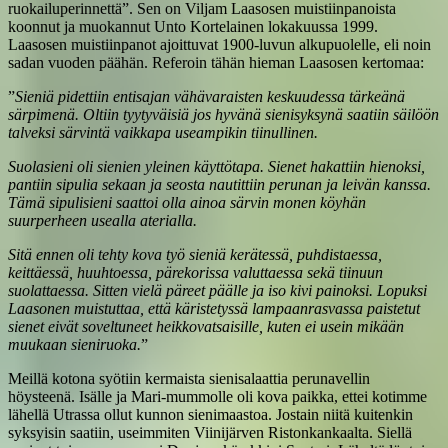
ruokailuperinnettä”. Sen on Viljam Laasosen muistiinpanoista
koonnut ja muokannut Unto Kortelainen lokakuussa 1999.
Laasosen muistiinpanot ajoittuvat 1900-luvun alkupuolelle, eli noin
sadan vuoden päähän. Referoin tähän hieman Laasosen kertomaa:
”
Sieniä pidettiin entisajan vähävaraisten keskuudessa tärkeänä
särpimenä. Oltiin tyytyväisiä jos hyvänä sienisyksynä saatiin säilöön
talveksi särvintä vaikkapa useampikin tiinullinen.
Suolasieni oli sienien yleinen käyttötapa. Sienet hakattiin hienoksi,
pantiin sipulia sekaan ja seosta nautittiin perunan ja leivän kanssa.
Tämä sipulisieni saattoi olla ainoa särvin monen köyhän
suurperheen usealla aterialla.
Sitä ennen oli tehty kova työ sieniä kerätessä, puhdistaessa,
keittäessä, huuhtoessa, pärekorissa valuttaessa sekä tiinuun
suolattaessa. Sitten vielä päreet päälle ja iso kivi painoksi. Lopuksi
Laasonen muistuttaa, että käristetyssä lampaanrasvassa paistetut
sienet eivät soveltuneet heikkovatsaisille, kuten ei usein mikään
muukaan sieniruoka.
”
Meillä kotona syötiin kermaista sienisalaattia perunavellin
höysteenä. Isälle ja Mari-mummolle oli kova paikka, ettei kotimme
lähellä Utrassa ollut kunnon sienimaastoa. Jostain niitä kuitenkin
syksyisin saatiin, useimmiten Viinijärven Ristonkankaalta. Siellä