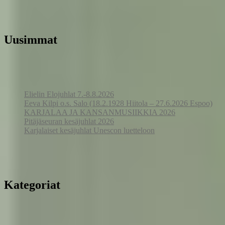
Uusimmat
Elielin Elojuhlat 7.-8.8.2026
Eeva Kilpi o.s. Salo (18.2.1928 Hiitola – 27.6.2026 Espoo)
KARJALAA JA KANSANMUSIIKKIA 2026
Pitäjäseuran kesäjuhlat 2026
Karjalaiset kesäjuhlat Unescon luetteloon
Kategoriat