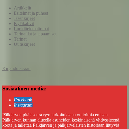
Artikkelit
Esitelmät ja puheet
Jäsenkirjeet
Kyläkahvit
Luokittelemattomat
Tarinaillat ja tapaamiset
Tarinat
Uutiskirjeet
Kirjaudu sisään
Sosiaalinen media:
Facebook
Instagram
Pälkjärven pitäjäseura ry:n tarkoituksena on toimia entisen
Pälkjärven kunnan alueella asuneiden keskinäisenä yhdyssiteenä,
koota ja tallettaa Pälkjärven ja pälkjärveläisten historiaan liittyviä