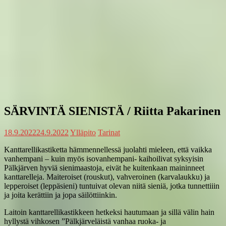
SÄRVINTÄ SIENISTÄ / Riitta Pakarinen
18.9.2022
24.9.2022
Ylläpito
Tarinat
Kanttarellikastiketta hämmennellessä juolahti mieleen, että vaikka
vanhempani – kuin myös isovanhempani- kaihoilivat syksyisin
Pälkjärven hyviä sienimaastoja, eivät he kuitenkaan maininneet
kanttarelleja. Maiteroiset (rouskut), vahveroinen (karvalaukku) ja
lepperoiset (leppäsieni) tuntuivat olevan niitä sieniä, jotka tunnettiiin
ja joita kerättiin ja jopa säilöttiinkin.
Laitoin kanttarellikastikkeen hetkeksi hautumaan ja sillä välin hain
hyllystä vihkosen ”Pälkjärveläistä vanhaa ruoka- ja