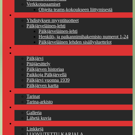
Verkkotapaamiset
Ohjeita teams-kokoukseen liittymisestä
Myyntituotteet
Yhdistyksen myyntituotteet
Pälkjärveläinen-lehti
Pälkjärveläinen-lehti
Henkilö- ja paikannimihakemisto numerot 1-24
Pälkjärveläinen lehden sisällysluettelot
Jäseneksi pitäjäseuraan
Pälkjärvi
Pälkjärvi
Pitäjäesittely
Pälkjärven historiaa
Paikkoja Pälkjärvellä
Pälkjärvi vuonna 1939
Pälkjärven kartta
Tarinat
Tarinat
Tarina-arkisto
Kuvagalleria
Galleria
Lähetä kuvia
Linkkejä
Linkkejä
LUOVUTETTU KARJALA