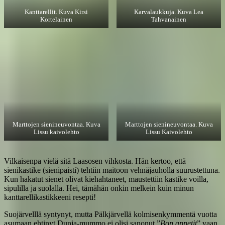
Kanttarellit. Kuva Kirsi
Karvalaukkuja. Kuva Lea
Kortelainen
Tahvanainen
Marttojen sienineuvontaa. Kuva
Marttojen sienineuvontaa. Kuva
Lissu kaivolehto
Lissu Kaivolehto
Vilkaisenpa vielä sitä Laasosen vihkosta. Hän kertoo, että
sienikastike (sienipaisti) tehtiin maitoon vehnäjauholla suurustettuna.
Kun hakatut sienet olivat kiehahtaneet, maustettiin kastike voilla,
sipulilla ja suolalla. Hei, tämähän onkin melkein kuin minun
kanttarellikastikkeeni resepti!
Suojärvelllä syntynyt, mutta Pälkjärvellä kolmisenkymmentä vuotta
asumaan ehtinyt Dunja-mummo ei olisi sanonut ”
Bon appetit
” vaan