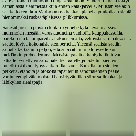
asuivat toinen mummoni Dunja sekä ukkini Santeri. Läheltä löytyi
samanlaista sienimetsää kuin ennen Päläkjärvellä. Muistan vieläkin
sen kalkkeen, kun Mari-mummo hakkasi pienellä puukollaan sieniä
hienommaksi ruskeatäpläisessä pilikkumissa.
Sadesuhjuisena päivänä kaikki kynnelle kykenevät marssivat
mummolan metsään varustautuneina vanhoilla kauppakasseilla,
pärekoreilla tai ämpäreillä. Ikikuusten alta, vehreistä sammalikoista,
saattoi löytyä kokonaisia sieniperheitä. Yleensä saalista saatiin
samalla kertaa niin paljon, että siitä riitti niin talonväelle kuin
meidänkin perheellemme. Metsästä palattua kehiydyttiin tuvan
lattialle levitettyjen sanomalehtien äärelle ja pidettiin sienten
puhdistustalkoot lypsyjakkaroilla istuen. Samalla kun sienten
perkeitä, etanoita ja ötököitä rapsuteltiin sanomalehtien päälle,
varttuneempi väki muisteli hämärtyvän illan siirussa Ilmakan ja
lähikylien sieniapajia.