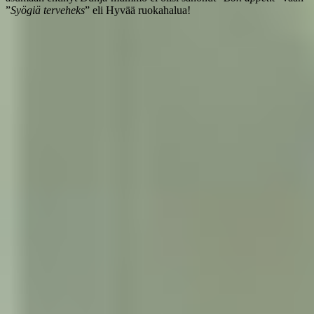
”
Syögiä terveheks
” eli Hyvää ruokahalua!