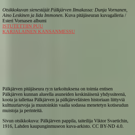
Otsikkokuvan sienestäjät Pälkjärven Ilmakassa: Dunja Vornanen,
Aino Leskinen ja Iida Immonen
. Kuva pitäjäseuran kuvagalleria /
Esteri Vornasen albumi
Artikkelien
ISTUTETTIIN PUU
KARJALAINEN KANSANMESSU
selaus
Pälkjärven pitäjäseura ry:n tarkoituksena on toimia entisen
Pälkjärven kunnan alueella asuneiden keskinäisenä yhdyssiteenä,
koota ja tallettaa Pälkjärven ja pälkjärveläisten historiaan liittyviä
kulttuuriarvoja ja muutoinkin vaalia sodassa menetetyn kotiseudun
muistoja ja perinteitä.
Sivun otsikkokuva: Pälkjärven pappila, taiteilija Viktor Svaetichin,
1916, Lahden kaupunginmuseon kuva-arkisto. CC BY-ND 4.0.