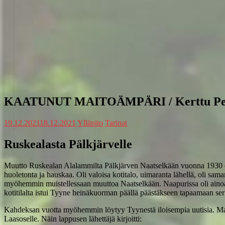
KAATUNUT MAITOÄMPÄRI / Kerttu Pe
19.12.2021
18.12.2021
Ylläpito
Tarinat
Ruskealasta Pälkjärvelle
Muutto Ruskealan Alalammilta Pälkjärven Naatselkään vuonna 1930 oli 
huoletonta ja hauskaa. Oli valoisa kotitalo, uimaranta lähellä, oli sama
myöhemmin muistellessaan muuttoa Naatselkään. Naapurissa oli ainoast
kotitilalta istui Tyyne heinäkuorman päällä päästäkseen tapaamaan se
Kahdeksan vuotta myöhemmin löytyy Tyynestä iloisempia uutisia. Makar
Laasoselle. Näin lappusen lähettäjä kirjoitti: