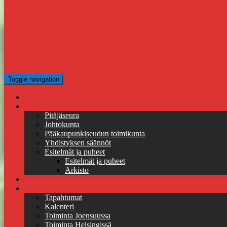
Toggle navigation
Etusivu
Pitäjäseura
Pitäjäseura
Johtokunta
Pääkaupunkiseudun toimikunta
Yhdistyksen säännöt
Esitelmät ja puheet
Esitelmät ja puheet
Arkisto
Yhteystiedot
Tapahtumat
Tapahtumat
Kalenteri
Toiminta Joensuussa
Toiminta Helsingissä