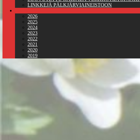
LINKKEJÄ PÄLKJÄRVIAINEISTOON
Jäsenkirjeet
2026
2025
2024
2023
2022
2021
2020
2019