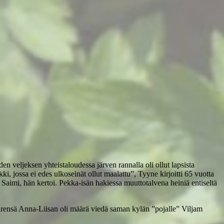
veljeksen yhteistaloudessa järven rannalla oli ollut lapsista
ki, jossa ei edes ulkoseinät ollut maalattu”, Tyyne kirjoitti 65 vuotta
aimi, hän kertoi. Pekka-isän hakiessa muuttotalvena heiniä entiseltä
ärensä Anna-Liisan oli määrä viedä saman kylän ”pojalle” Viljam