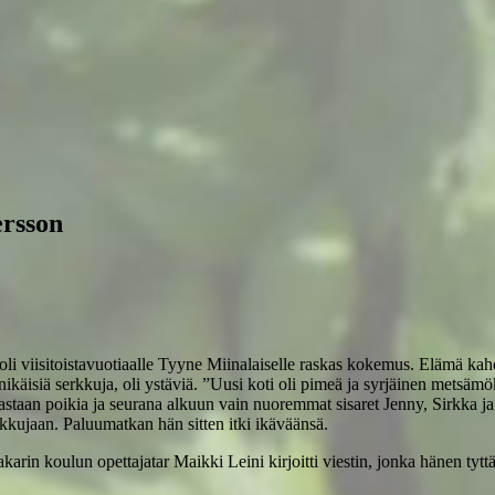
rsson
viisitoistavuotiaalle Tyyne Miinalaiselle raskas kokemus. Elämä kahden 
nikäisiä serkkuja, oli ystäviä. ”Uusi koti oli pimeä ja syrjäinen metsämök
aan poikia ja seurana alkuun vain nuoremmat sisaret Jenny, Sirkka ja S
rkkujaan. Paluumatkan hän sitten itki ikäväänsä.
in koulun opettajatar Maikki Leini kirjoitti viestin, jonka hänen tytt