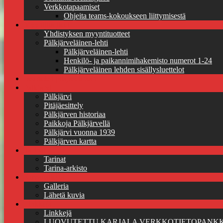
Verkkotapaamiset
Ohjeita teams-kokoukseen liittymisestä
Myyntituotteet
Yhdistyksen myyntituotteet
Pälkjärveläinen-lehti
Pälkjärveläinen-lehti
Henkilö- ja paikannimihakemisto numerot 1-24
Pälkjärveläinen lehden sisällysluettelot
Jäseneksi pitäjäseuraan
Pälkjärvi
Pälkjärvi
Pitäjäesittely
Pälkjärven historiaa
Paikkoja Pälkjärvellä
Pälkjärvi vuonna 1939
Pälkjärven kartta
Tarinat
Tarinat
Tarina-arkisto
Kuvagalleria
Galleria
Lähetä kuvia
Linkkejä
Linkkejä
LUOVUTETTU KARJALA VERKKOTIETOPANKK