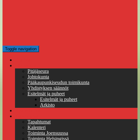
Toggle navigation
Etusivu
Pitäjäseura
Pitäjäseura
Johtokunta
Pääkaupunkiseudun toimikunta
Yhdistyksen säännöt
Esitelmät ja puheet
Esitelmät ja puheet
Arkisto
Yhteystiedot
Tapahtumat
Tapahtumat
Kalenteri
Toiminta Joensuussa
Toiminta Helsingissä