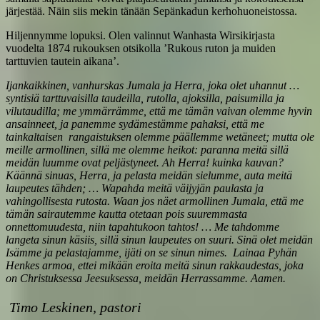
järjestää. Näin siis mekin tänään Sepänkadun kerhohuoneistossa.
Hiljennymme lopuksi. Olen valinnut Wanhasta Wirsikirjasta
vuodelta 1874 rukouksen otsikolla ’Rukous ruton ja muiden
tarttuvien tautein aikana’.
Ijankaikkinen, vanhurskas Jumala ja Herra, joka olet uhannut …
syntisiä tarttuvaisilla taudeilla, rutolla, ajoksilla, paisumilla ja
vilutaudilla; me ymmärrämme, että me tämän vaivan olemme hyvin
ansainneet, ja panemme sydämestämme pahaksi, että me
tainkaltaisen rangaistuksen olemme päällemme wetäneet; mutta ole
meille armollinen, sillä me olemme heikot: paranna meitä sillä
meidän luumme ovat peljästyneet. Ah Herra! kuinka kauvan?
Käännä sinuas, Herra, ja pelasta meidän sielumme, auta meitä
laupeutes tähden; … Wapahda meitä väijyjän paulasta ja
vahingollisesta rutosta. Waan jos näet armollinen Jumala, että me
tämän sairautemme kautta otetaan pois suuremmasta
onnettomuudesta, niin tapahtukoon tahtos! … Me tahdomme
langeta sinun käsiis, sillä sinun laupeutes on suuri. Sinä olet meidän
Isämme ja pelastajamme, ijäti on se sinun nimes. Lainaa Pyhän
Henkes armoa, ettei mikään eroita meitä sinun rakkaudestas, joka
on Christuksessa Jeesuksessa, meidän Herrassamme. Aamen.
Timo Leskinen, pastori