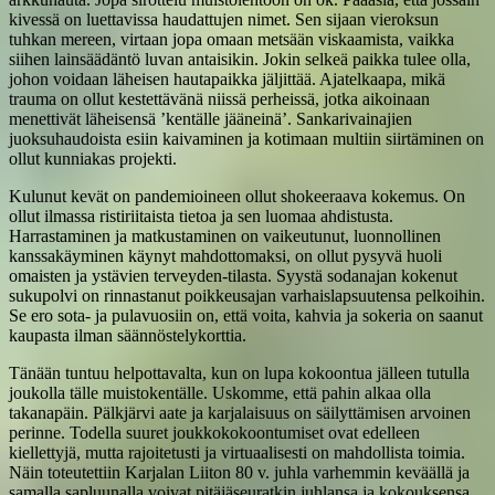
kivessä on luettavissa haudattujen nimet. Sen sijaan vieroksun
tuhkan mereen, virtaan jopa omaan metsään viskaamista, vaikka
siihen lainsäädäntö luvan antaisikin. Jokin selkeä paikka tulee olla,
johon voidaan läheisen hautapaikka jäljittää. Ajatelkaapa, mikä
trauma on ollut kestettävänä niissä perheissä, jotka aikoinaan
menettivät läheisensä ’kentälle jääneinä’. Sankarivainajien
juoksuhaudoista esiin kaivaminen ja kotimaan multiin siirtäminen on
ollut kunniakas projekti.
Kulunut kevät on pandemioineen ollut shokeeraava kokemus. On
ollut ilmassa ristiriitaista tietoa ja sen luomaa ahdistusta.
Harrastaminen ja matkustaminen on vaikeutunut, luonnollinen
kanssakäyminen käynyt mahdottomaksi, on ollut pysyvä huoli
omaisten ja ystävien terveyden-tilasta. Syystä sodanajan kokenut
sukupolvi on rinnastanut poikkeusajan varhaislapsuutensa pelkoihin.
Se ero sota- ja pulavuosiin on, että voita, kahvia ja sokeria on saanut
kaupasta ilman säännöstelykorttia.
Tänään tuntuu helpottavalta, kun on lupa kokoontua jälleen tutulla
joukolla tälle muistokentälle. Uskomme, että pahin alkaa olla
takanapäin. Pälkjärvi aate ja karjalaisuus on säilyttämisen arvoinen
perinne. Todella suuret joukkokokoontumiset ovat edelleen
kiellettyjä, mutta rajoitetusti ja virtuaalisesti on mahdollista toimia.
Näin toteutettiin Karjalan Liiton 80 v. juhla varhemmin keväällä ja
samalla sapluunalla voivat pitäjäseuratkin juhlansa ja kokouksensa