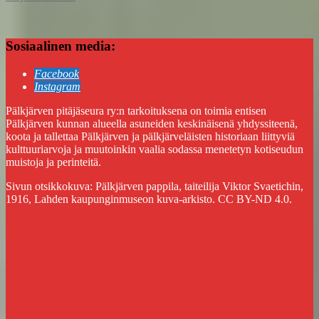
Sosiaalinen media:
Facebook
Instagram
Pälkjärven pitäjäseura ry:n tarkoituksena on toimia entisen
Pälkjärven kunnan alueella asuneiden keskinäisenä yhdyssiteenä,
koota ja tallettaa Pälkjärven ja pälkjärveläisten historiaan liittyviä
kulttuuriarvoja ja muutoinkin vaalia sodassa menetetyn kotiseudun
muistoja ja perinteitä.
Sivun otsikkokuva: Pälkjärven pappila, taiteilija Viktor Svaetichin,
1916, Lahden kaupunginmuseon kuva-arkisto. CC BY-ND 4.0.