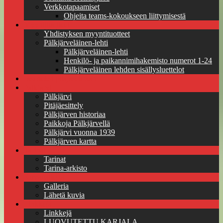
Verkkotapaamiset
Ohjeita teams-kokoukseen liittymisestä
Myyntituotteet
Yhdistyksen myyntituotteet
Pälkjärveläinen-lehti
Pälkjärveläinen-lehti
Henkilö- ja paikannimihakemisto numerot 1-24
Pälkjärveläinen lehden sisällysluettelot
Jäseneksi pitäjäseuraan
Pälkjärvi
Pälkjärvi
Pitäjäesittely
Pälkjärven historiaa
Paikkoja Pälkjärvellä
Pälkjärvi vuonna 1939
Pälkjärven kartta
Tarinat
Tarinat
Tarina-arkisto
Kuvagalleria
Galleria
Lähetä kuvia
Linkkejä
Linkkejä
LUOVUTETTU KARJALA