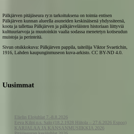
Pälkjärven pitäjäseura ry:n tarkoituksena on toimia entisen
Pälkjärven kunnan alueella asuneiden keskinäisenä yhdyssiteenä,
koota ja tallettaa Pälkjärven ja pälkjärveläisten historiaan liittyviä
kulttuuriarvoja ja muutoinkin vaalia sodassa menetetyn kotiseudun
muistoja ja perinteitä.
Sivun otsikkokuva: Pälkjärven pappila, taiteilija Viktor Svaetichin,
1916, Lahden kaupunginmuseon kuva-arkisto. CC BY-ND 4.0.
Uusimmat
Elielin Elojuhlat 7.-8.8.2026
Eeva Kilpi o.s. Salo (18.2.1928 Hiitola – 27.6.2026 Espoo)
KARJALAA JA KANSANMUSIIKKIA 2026
Pitäjäseuran kesäjuhlat 2026