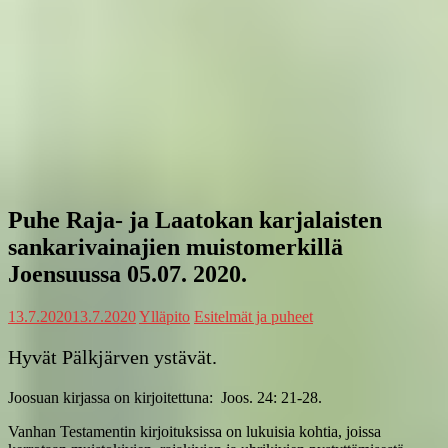
Puhe Raja- ja Laatokan karjalaisten
sankarivainajien muistomerkillä
Joensuussa 05.07. 2020.
13.7.2020
13.7.2020
Ylläpito
Esitelmät ja puheet
Hyvät Pälkjärven ystävät.
Joosuan kirjassa on kirjoitettuna: Joos. 24: 21-28.
Vanhan Testamentin kirjoituksissa on lukuisia kohtia, joissa