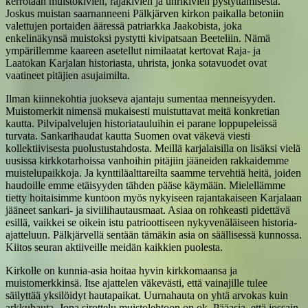
kerrotaan muistokivien, rajakivien ja uhrikivien pystyttämisestä.
Joskus muistan saarnanneeni Pälkjärven kirkon paikalla betoniin
valettujen portaiden ääressä patriarkka Jaakobista, joka
enkelinäkynsä muistoksi pystytti kivipatsaan Beeteliin. Nämä
ympärillemme kaareen asetellut nimilaatat kertovat Raja- ja
Laatokan Karjalan historiasta, uhrista, jonka sotavuodet ovat
vaatineet pitäjien asujaimilta.
Ilman kiinnekohtia juokseva ajantaju sumentaa menneisyyden.
Muistomerkit nimensä mukaisesti muistuttavat meitä konkretian
kautta. Pilvipalvelujen historiatauluihin ei parane loppupeleissä
turvata. Sankarihaudat kautta Suomen ovat väkevä viesti
kollektiivisesta puolustustahdosta. Meillä karjalaisilla on lisäksi vielä
uusissa kirkkotarhoissa vanhoihin pitäjiin jääneiden rakkaidemme
muistelupaikkoja. Ja kynttiläalttareilta saamme tervehtiä heitä, joiden
haudoille emme etäisyyden tähden pääse käymään. Mielellämme
tietty hoitaisimme kuntoon myös nykyiseen rajantakaiseen Karjalaan
jääneet sankari- ja siviilihautausmaat. Asiaa on rohkeasti pidettävä
esillä, vaikkei se oikein istu patrioottiseen nykyvenäläiseen historia-
ajatteluun. Pälkjärvellä sentään tämäkin asia on säällisessä kunnossa.
Kiitos seuran aktiiveille meidän kaikkien puolesta.
Kirkolle on kunnia-asia hoitaa hyvin kirkkomaansa ja
muistomerkkinsä. Itse ajattelen väkevästi, että vainajille tulee
säilyttää yksilöidyt hautapaikat. Uurnahauta on yhtä arvokas kuin
arkkuhauta. Jopa sirottelu muistolehtoon on ok. Pääasia, että jossain