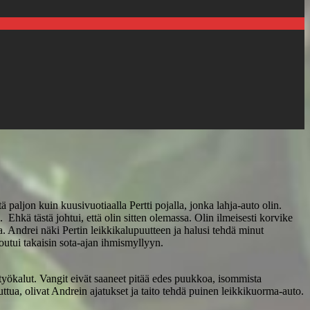
paljon kuin kuusivuotiaalla Pertti pojalla, jonka lahja-auto olin.
. Ehkä tästä johtui, että olin sitten olemassa. Olin ilmeisesti korvike
a. Andrei näki Pertin leikkikalupuutteen ja halusi tehdä minut
utui takaisin sota-ajan ihmismyllyyn.
työkalut. Vangit eivät saaneet pitää edes puukkoa, isommista
tua, olivat Andrein ajatukset ja taito tehdä puinen leikkikuorma-auto.