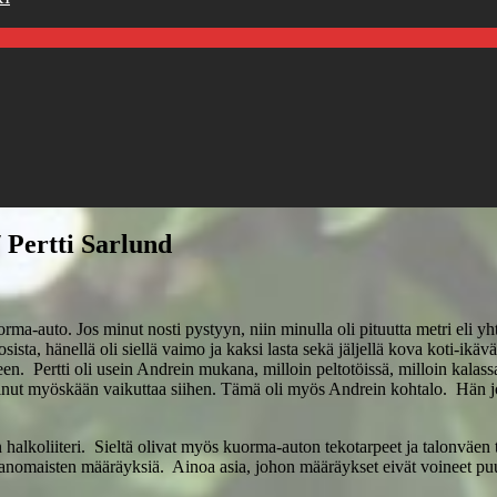
/ Pertti Sarlund
auto. Jos minut nosti pystyyn, niin minulla oli pituutta metri eli yhtä 
ista, hänellä oli siellä vaimo ja kaksi lasta sekä jäljellä kova koti-ikävä
en. Pertti oli usein Andrein mukana, milloin peltotöissä, milloin kalass
inut myöskään vaikuttaa siihen. Tämä oli myös Andrein kohtalo. Hän jo
halkoliiteri. Sieltä olivat myös kuorma-auton tekotarpeet ja talonväen 
ranomaisten määräyksiä. Ainoa asia, johon määräykset eivät voineet puut