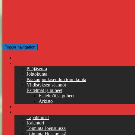
Toggle navigation
Etusivu
Pitäjäseura
Pitäjäseura
Johtokunta
Pääkaupunkiseudun toimikunta
Yhdistyksen säännöt
Esitelmät ja puheet
Esitelmät ja puheet
Arkisto
Yhteystiedot
Tapahtumat
Tapahtumat
Kalenteri
Toiminta Joensuussa
Toiminta Helsingissä