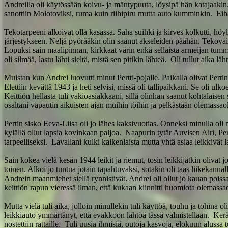
Andreilla oli käytössään koivu- ja mäntypuuta, löysipä hän katajaakin. 
sanottiin Molotoviksi, ruma kuin riihipiru mutta auto kumminkin. Eihä
Tekotarpeeni alkoivat olla kasassa. Saha suihki ja kirves kolkutti, höyläl
järjestykseen. Neljä pyörääkin olin saanut akseleiden päähän. Tekovaih
Lopuksi sain maalipinnan, kirkkaat värin enkä sellaista armeijan tumm
oli silmää, lastu lähti sieltä, mistä sen pitikin lähteä. Oli tullut aika läh
Muistan kun Andrei luovutti minut Pertti-pojalle. Paikalla olivat Per
Elettiin kevättä 1943 ja heti selvisi, missä oli tallipaikkani. Se oli ulko
Keittiön hellasta tuli vakioasiakkaani, sillä olinhan saanut kohtalaise
osaltani vapautin aikuisten ajan muihin töihin ja pelkästään olemassao
Pertin sisko Eeva-Liisa oli jo lähes kaksivuotias. Onneksi minulla oli 
kylällä ollut lapsia kovinkaan paljoa. Naapurin tytär Auvisen Airi, Pe
tarpeelliseksi. Lavallani kulki kaikenlaista mutta yhtä asiaa leikkivät 
Sain kokea vielä kesän 1944 leikit ja riemut, tosin leikkijätkin olivat j
toinen. Alkoi jo tuntua jotain tapahtuvaksi, sotakin oli taas liikekannal
Andrein maanmiehet siellä rynnistivät. Andrei oli ollut jo kauan poissa,
keittiön rapun vieressä ilman, että kukaan kiinnitti huomiota olemassa
Mutta vielä tuli aika, jolloin minullekin tuli käyttöä, touhu ja tohina
leikkiauto ymmärtänyt, että evakkoon lähtöä tässä valmistellaan. Kerä
nostettiin rattaille. Tuli uusia ihmisiä, outoja kasvoja, elokuun alussa 