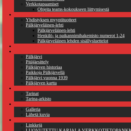
Verkkotapaamiset
Ohjeita teams-kokoukseen liittymisestä
Myyntituotteet
Yhdistyksen myyntituotteet
Pälkjärveläinen-lehti
Pälkjärveläinen-lehti
Henkilö- ja paikannimihakemisto numerot 1-24
Pälkjärveläinen lehden sisällysluettelot
Jäseneksi pitäjäseuraan
Pälkjärvi
Pälkjärvi
Pitäjäesittely
Pälkjärven historiaa
Paikkoja Pälkjärvellä
Pälkjärvi vuonna 1939
Pälkjärven kartta
Tarinat
Tarinat
Tarina-arkisto
Kuvagalleria
Galleria
Lähetä kuvia
Linkkejä
Linkkejä
LUOVUTETTU KARJALA VERKKOTIETOPANKK