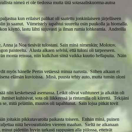
rallista nimeä ei ole tiedossa mutta tätä sotasaaliskuorma-autoa
aljastua kun erilaiset palikat oli saatettu jonkinlaiseen järjelliseen
in jo saanut. Viimeistely tapahtui suurelta osin puukolla ja hiomalla.
on käyttö, lastu lähti sujuvasti ja ilman rumia lohkeamia. Andreilla
le, Anna ja Noa tiesivät tulostani. Sain minä nimenkin; Molotov.
ingon paisteelta. Alusta alkaen selvisi, että tuloni oli tarpeeseen.
ävän monta reissua, niin kulkihan siinä vaikka kuutio hellapuita. Näin
yydit myös hänelle Pertin vetäessä minua narusta. Siihen aikaan ei
lisena elämän kuvioissa. Minä, puusta tehty auto, mutta tunsin oloni
enää niin keskeisessä asemassa. Leikit olivat vaihtuneet ja aikakin oli
miset kuhisivat, sota oli liikkeessä ja rintamilla oli kiirettä. Tekijäni
 se, mitä pelättiin, muutos oli tapahtunut. Sain lojua pitkät tovit
lemään joitakin pikkutavaroita paikasta toiseen. Enhän minä, puinen
uljettaa niitä hevosrattaiden viereen maahan. Sieltä ne aikanaan
minut pidettiin hyvin tarkasti rappusten alla piilossa, etteivät