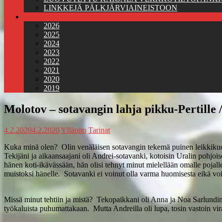
LINKKEJÄ PÄLKJÄRVIAINEISTOON
Jäsenkirjeet
2026
2025
2024
2023
2022
2021
2020
2019
Molotov – sotavangin lahja pikku-Pertille 
4.2.2020
4.2.2020
Ylläpito
Tarinat
Kuka minä olen? Olin venäläisen sotavangin tekemä puinen leikkikuorma-
Tekijäni ja aikaansaajani oli Andrei-sotavanki, kotoisin Uralin pohjoisos
hänen koti-ikävässään, hän olisi tehnyt minut mielellään omalle pojalle
muistoksi hänelle. Sotavanki ei voinut olla varma huomisesta eikä vo
Missä minut tehtiin ja mistä? Tekopaikkani oli Anna ja Noa Sarlundin 
työkaluista puhumattakaan. Mutta Andreilla oli lupa, tosin vastoin vi