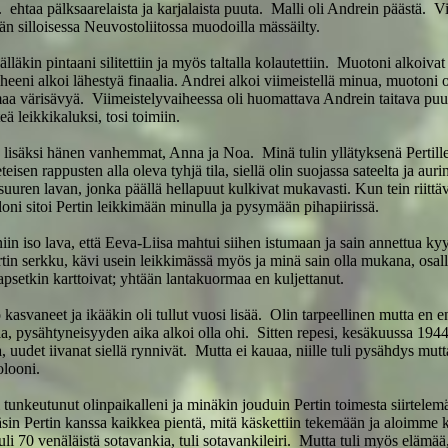
ehtaa pälksaarelaista ja karjalaista puuta. Malli oli Andrein päästä. Vi
n silloisessa Neuvostoliitossa muodoilla mässäilty.
läkin pintaani silitettiin ja myös taltalla kolautettiin. Muotoni alkoivat p
eeni alkoi lähestyä finaalia. Andrei alkoi viimeistellä minua, muotoni ol
aa värisävyä. Viimeistelyvaiheessa oli huomattava Andrein taitava puuk
teä leikkikaluksi, tosi toimiin.
tin lisäksi hänen vanhemmat, Anna ja Noa. Minä tulin yllätyksenä Pertil
eteisen rappusten alla oleva tyhjä tila, siellä olin suojassa sateelta ja aur
n suuren lavan, jonka päällä hellapuut kulkivat mukavasti. Kun tein riitt
loni sitoi Pertin leikkimään minulla ja pysymään pihapiirissä.
niin iso lava, että Eeva-Liisa mahtui siihen istumaan ja sain annettua k
rtin serkku, kävi usein leikkimässä myös ja minä sain olla mukana, osal
lapsetkin karttoivat; yhtään lantakuormaa en kuljettanut.
o kasvaneet ja ikääkin oli tullut vuosi lisää. Olin tarpeellinen mutta en 
la, pysähtyneisyyden aika alkoi olla ohi. Sitten repesi, kesäkuussa 1944 ih
 uudet iivanat siellä rynnivät. Mutta ei kauaa, niille tuli pysähdys mutta
olooni.
 oli tunkeutunut olinpaikalleni ja minäkin jouduin Pertin toimesta siirte
sin Pertin kanssa kaikkea pientä, mitä käskettiin tekemään ja aloimme k
tuli 70 venäläistä sotavankia, tuli sotavankileiri. Mutta tuli myös elämää, 