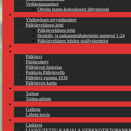
Verkkotapaamiset
Ohjeita teams-kokoukseen liittymisestä
Myyntituotteet
Yhdistyksen myyntituotteet
Pälkjärveläinen-lehti
Pälkjärveläinen-lehti
Henkilö- ja paikannimihakemisto numerot 1-24
Pälkjärveläinen lehden sisällysluettelot
Jäseneksi pitäjäseuraan
Pälkjärvi
Pälkjärvi
Pitäjäesittely
Pälkjärven historiaa
Paikkoja Pälkjärvellä
Pälkjärvi vuonna 1939
Pälkjärven kartta
Tarinat
Tarinat
Tarina-arkisto
Kuvagalleria
Galleria
Lähetä kuvia
Linkkejä
Linkkejä
LUOVUTETTU KARJALA VERKKOTIETOPANKK