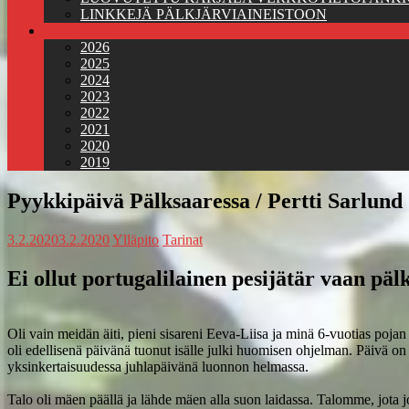
LINKKEJÄ PÄLKJÄRVIAINEISTOON
Jäsenkirjeet
2026
2025
2024
2023
2022
2021
2020
2019
Pyykkipäivä Pälksaaressa / Pertti Sarlund
3.2.2020
3.2.2020
Ylläpito
Tarinat
Ei ollut portugalilainen pesijätär vaan päl
Oli vain meidän äiti, pieni sisareni Eeva-Liisa ja minä 6-vuotias pojan k
oli edellisenä päivänä tuonut isälle julki huomisen ohjelman. Päivä on
yksinkertaisuudessa juhlapäivänä luonnon helmassa.
Talo oli mäen päällä ja lähde mäen alla suon laidassa. Talomme, jota jo