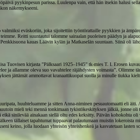
työpäivä pyykinpesun parissa. Luulenpa vain, että hän itsekin halusi sel
 uskon näkemykseeni.
jo valmiiksi eväskoriin, joka sijoitettiin työntörattaille pyykkien ja äm
 teimme. Reitti suuntautui talomme sairaalan puoleisen päädyn ja alap
 Penkkisuona kauas Läävin kylän ja Matkaselän suuntaan. Siinä oli lähd
iisa Tuovisen kirjasta ”Pälksaari 1925–1945” tk-mies T. I. Erosen kuv
elee ja allamme oleva suo vavahtelee räjähdysten voimasta”. Olimme täm
yksen jättämät ammottavat kranaattikuopat suolla ja minulle tiukka kiel
pata, huuhteluamme ja sitten Anna-niminen pesuautomaatti eli äiti. Aino
muutoin mieli teki mennä tonkimaan tykistökeskityksen jälkiä, jonne oli 
 eikä sinilevää ainakaan siellä oltu edes keksitty. Päivän kohokohta oli v
 jälkeen tällaiset tapahtumat tuppaavat palautumaan muistin lokeroista 
seni keino, jolla luodaan yhteisön yhteishenkeä ja kasvatetaan lasten s