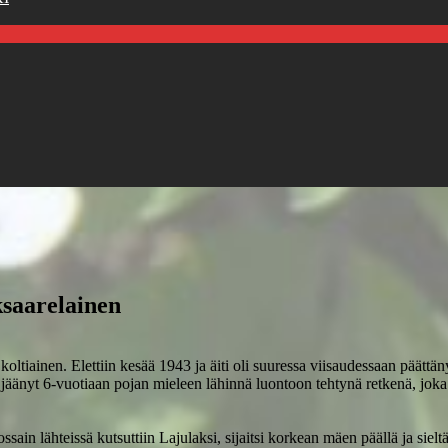
ksaarelainen
oltiainen. Elettiin kesää 1943 ja äiti oli suuressa viisaudessaan päättänyt
 jäänyt 6-vuotiaan pojan mieleen lähinnä luontoon tehtynä retkenä, joka 
ssain lähteissä kutsuttiin Lajulaksi, sijaitsi korkean mäen päällä ja sie