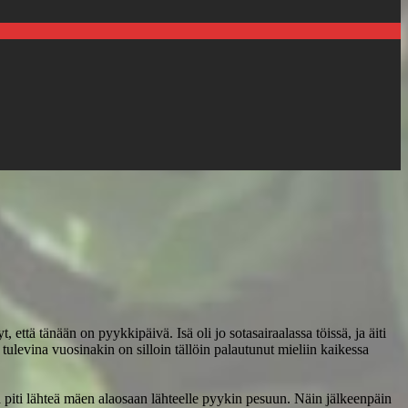
, että tänään on pyykkipäivä. Isä oli jo sotasairaalassa töissä, ja äiti
tulevina vuosinakin on silloin tällöin palautunut mieliin kaikessa
ltä piti lähteä mäen alaosaan lähteelle pyykin pesuun. Näin jälkeenpäin