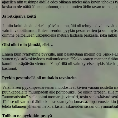
ajatellen niin tuskinpa äidillä edes olikaan mielessään kovin tehokas 
koskaan ole näitä ääneen puhunut, mutta tuntien äidin tavan toimia,
Ja retkipäivä koitti
Ja niin koitti tämän tärkeän päivän aamu, äiti oli tehnyt päivän eväät 
valmiit valloittamaan lähteen seudun pyykin pesua varten ja sen myös
olimme peltoalueen ulkopuolella metsän laidassa paikassa, joka jatkui
Olisi ollut niin jännää, ellei…
Ennen kuin ryhdymme pyykille, niin palautetaan mieliin ote Sirkka-L
suuren tykistökeskityksen vaikutuksesta: ”Koko saaren manner täräht
kauniin kesäpäivän viettoon. Ympärillä oli vain kyseisen tykistökeskit
kastunut.
Pyykin pesemisellä oli muitakin tavoitteita
Varsinaisen pyykinpesuareenan muodostivat kivien varaan nostettu muuri
puunkappaleita muuripadan alle polttopuiksi. Se olikin tarpeen, sillä 
”automatisoitu” siellä toimi tuomari ja viemäri, tosin sanko-käyttöisenä
Tätä se oli varmasti äidillekin raskaan työn lomassa. Jopa vuosienkin
tehdä tällainen yhteinen hetki arkisten askareiden sisään on ymmärtääk
Tulihan ne pyykitkin pestyä