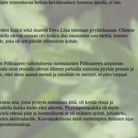
laisen rentouttavan hetken kevätkesäisen luonnon äärellä, ei hän
päreiden lisäksi sekä sisareni Eeva-Liisa istumaan pyykkikasaan. Olimme
uolella olevan saunan ohi mäkeä alas muutaman sata metriä, kunnes
e, joka oli sen päivän offensiivin kohde.
aus Pälksaaren valloituksesta suomalaisten Pälksaareen ampuman
än suon reunalla olevan lähteen partaalla valmiina pyykin pesuun ja
to, ettei sinne saanut mennä ja minähän en mennyt, ei edes varpaat
a asia, jossa pystyin auttamaan äitiä, oli kerätä risuja ja
todella tiukka kielto eikä aiheetta. Pyykinpesupaikka oli myös
ielä edessä päin ja luonnollisesti se oli eväiden syönti, juhlahetki.
mielen aktiivialueille. Kasvatuskeinona tämä vanhempien ihmisten tapa
opeutumistaitoja.