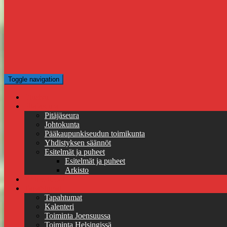
Toggle navigation
Etusivu
Pitäjäseura
Pitäjäseura
Johtokunta
Pääkaupunkiseudun toimikunta
Yhdistyksen säännöt
Esitelmät ja puheet
Esitelmät ja puheet
Arkisto
Yhteystiedot
Tapahtumat
Tapahtumat
Kalenteri
Toiminta Joensuussa
Toiminta Helsingissä